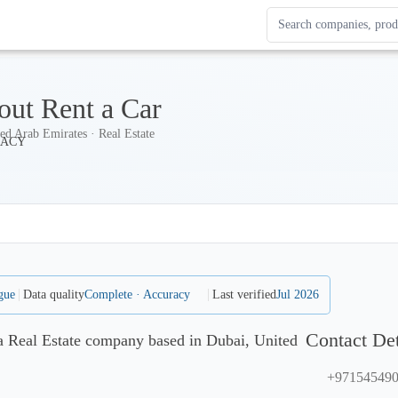
Search Enterprise Le
Results update as you
out Rent a Car
ed Arab Emirates · Real Estate
gue
Data quality
Complete · Accuracy
Last verified
Jul 2026
Contact Det
a Real Estate company based in Dubai, United
+97154549