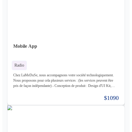
vous sur une infrastructure que nous mettons en place pour vous) - Gestion
d'infrastructure : Nous gérons votre infrastructure pour vous Les
technologies avec lesquels nous travaillons (liste non exhaustive) : -
Frontend : React, React Native, Next - Backend : NodeJS (express),
Golang, Elixir + Elixir Phoenix, RUST - Web 3.0 : Solidity, Cosmos - Base
de données : Postgres, Mysql, MariaDB, Cassandra (+ DataStax Server
Entreprise), MongoDB, CouchDB, RethinkDB - Cache : ETCD, Redis,
Memcached - Cloud : Kubernetes, OpenStack, OpenShift, ArgoCD,
Cloudflare - Stockage : LongHorn, MinIO, Harbor - Infrastructure :
Mobile App
Proxmox ve, Terraform, Zabbix, Foreman - Tiers : Stripe, PayPal
Radio
Chez LaMeDuSe, nous accompagnons votre société technologiquement.
Nous proposons pour cela plusieurs services : (les services peuvent être
pris de façon indépendante) - Conception de produit : Design d'UI Kit,
Conception des fonctionnalités, Maquette - Développement de produit :
Développement complet de votre produit, Architecture Cloud, Architecture
$1090
Logiciel - Hébergement de votre produit : Hébergement de votre
infrastructure + gestion de celle-ci (= nous déployons votre produit pour
vous sur une infrastructure que nous mettons en place pour vous) - Gestion
d'infrastructure : Nous gérons votre infrastructure pour vous Les
technologies avec lesquels nous travaillons (liste non exhaustive) : -
Frontend : React, React Native, Next - Backend : NodeJS (express),