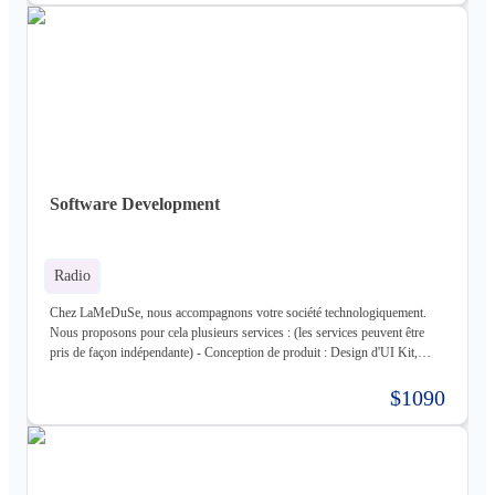
infrastructure + gestion de celle-ci (= nous déployons votre produit pour
vous sur une infrastructure que nous mettons en place pour vous) - Gestion
d'infrastructure : Nous gérons votre infrastructure pour vous Les
technologies avec lesquels nous travaillons (liste non exhaustive) : -
Frontend : React, React Native, Next - Backend : NodeJS (express),
Golang, Elixir + Elixir Phoenix, RUST - Web 3.0 : Solidity, Cosmos - Base
de données : Postgres, Mysql, MariaDB, Cassandra (+ DataStax Server
Entreprise), MongoDB, CouchDB, RethinkDB - Cache : ETCD, Redis,
Memcached - Cloud : Kubernetes, OpenStack, OpenShift, ArgoCD,
Cloudflare - Stockage : LongHorn, MinIO, Harbor - Infrastructure :
Software Development
Proxmox ve, Terraform, Zabbix, Foreman - Tiers : Stripe, PayPal
Radio
Chez LaMeDuSe, nous accompagnons votre société technologiquement.
Nous proposons pour cela plusieurs services : (les services peuvent être
pris de façon indépendante) - Conception de produit : Design d'UI Kit,
Conception des fonctionnalités, Maquette - Développement de produit :
Développement complet de votre produit, Architecture Cloud, Architecture
$1090
Logiciel - Hébergement de votre produit : Hébergement de votre
infrastructure + gestion de celle-ci (= nous déployons votre produit pour
vous sur une infrastructure que nous mettons en place pour vous) - Gestion
d'infrastructure : Nous gérons votre infrastructure pour vous Les
technologies avec lesquels nous travaillons (liste non exhaustive) : -