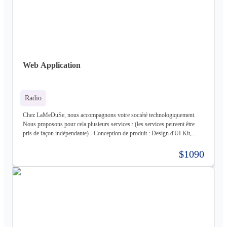
technologies avec lesquels nous travaillons (liste non exhaustive) : -
Frontend : React, React Native, Next - Backend : NodeJS (express),
Golang, Elixir + Elixir Phoenix, RUST - Web 3.0 : Solidity, Cosmos - Base
de données : Postgres, Mysql, MariaDB, Cassandra (+ DataStax Server
Entreprise), MongoDB, CouchDB, RethinkDB - Cache : ETCD, Redis,
Memcached - Cloud : Kubernetes, OpenStack, OpenShift, ArgoCD,
Cloudflare - Stockage : LongHorn, MinIO, Harbor - Infrastructure :
Web Application
Proxmox ve, Terraform, Zabbix, Foreman - Tiers : Stripe, PayPal
Radio
Chez LaMeDuSe, nous accompagnons votre société technologiquement.
Nous proposons pour cela plusieurs services : (les services peuvent être
pris de façon indépendante) - Conception de produit : Design d'UI Kit,
Conception des fonctionnalités, Maquette - Développement de produit :
Développement complet de votre produit, Architecture Cloud, Architecture
$1090
Logiciel - Hébergement de votre produit : Hébergement de votre
infrastructure + gestion de celle-ci (= nous déployons votre produit pour
vous sur une infrastructure que nous mettons en place pour vous) - Gestion
d'infrastructure : Nous gérons votre infrastructure pour vous Les
technologies avec lesquels nous travaillons (liste non exhaustive) : -
Frontend : React, React Native, Next - Backend : NodeJS (express),
Golang, Elixir + Elixir Phoenix, RUST - Web 3.0 : Solidity, Cosmos - Base
de données : Postgres, Mysql, MariaDB, Cassandra (+ DataStax Server