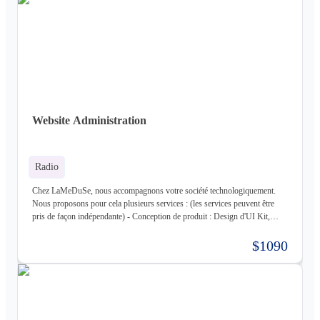
vous sur une infrastructure que nous mettons en place pour vous) - Gestion
d'infrastructure : Nous gérons votre infrastructure pour vous Les
technologies avec lesquels nous travaillons (liste non exhaustive) : -
Frontend : React, React Native, Next - Backend : NodeJS (express),
Golang, Elixir + Elixir Phoenix, RUST - Web 3.0 : Solidity, Cosmos - Base
de données : Postgres, Mysql, MariaDB, Cassandra (+ DataStax Server
Entreprise), MongoDB, CouchDB, RethinkDB - Cache : ETCD, Redis,
Memcached - Cloud : Kubernetes, OpenStack, OpenShift, ArgoCD,
Cloudflare - Stockage : LongHorn, MinIO, Harbor - Infrastructure :
Website Administration
Proxmox ve, Terraform, Zabbix, Foreman - Tiers : Stripe, PayPal
Radio
Chez LaMeDuSe, nous accompagnons votre société technologiquement.
Nous proposons pour cela plusieurs services : (les services peuvent être
pris de façon indépendante) - Conception de produit : Design d'UI Kit,
Conception des fonctionnalités, Maquette - Développement de produit :
Développement complet de votre produit, Architecture Cloud, Architecture
$1090
Logiciel - Hébergement de votre produit : Hébergement de votre
infrastructure + gestion de celle-ci (= nous déployons votre produit pour
vous sur une infrastructure que nous mettons en place pour vous) - Gestion
d'infrastructure : Nous gérons votre infrastructure pour vous Les
technologies avec lesquels nous travaillons (liste non exhaustive) : -
Frontend : React, React Native, Next - Backend : NodeJS (express),