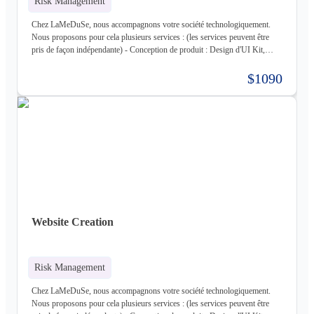
Risk Management
Chez LaMeDuSe, nous accompagnons votre société technologiquement.
Nous proposons pour cela plusieurs services : (les services peuvent être
pris de façon indépendante) - Conception de produit : Design d'UI Kit,
Conception des fonctionnalités, Maquette - Développement de produit :
Développement complet de votre produit, Architecture Cloud, Architecture
$1090
Logiciel - Hébergement de votre produit : Hébergement de votre
infrastructure + gestion de celle-ci (= nous déployons votre produit pour
vous sur une infrastructure que nous mettons en place pour vous) - Gestion
d'infrastructure : Nous gérons votre infrastructure pour vous Les
technologies avec lesquels nous travaillons (liste non exhaustive) : -
Frontend : React, React Native, Next - Backend : NodeJS (express),
Golang, Elixir + Elixir Phoenix, RUST - Web 3.0 : Solidity, Cosmos - Base
de données : Postgres, Mysql, MariaDB, Cassandra (+ DataStax Server
Entreprise), MongoDB, CouchDB, RethinkDB - Cache : ETCD, Redis,
Memcached - Cloud : Kubernetes, OpenStack, OpenShift, ArgoCD,
Cloudflare - Stockage : LongHorn, MinIO, Harbor - Infrastructure :
Website Creation
Proxmox ve, Terraform, Zabbix, Foreman - Tiers : Stripe, PayPal
Risk Management
Chez LaMeDuSe, nous accompagnons votre société technologiquement.
Nous proposons pour cela plusieurs services : (les services peuvent être