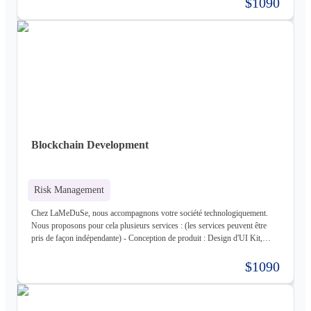
$1090
Logiciel - Hébergement de votre produit : Hébergement de votre
infrastructure + gestion de celle-ci (= nous déployons votre produit pour
vous sur une infrastructure que nous mettons en place pour vous) - Gestion
d'infrastructure : Nous gérons votre infrastructure pour vous Les
technologies avec lesquels nous travaillons (liste non exhaustive) : -
Frontend : React, React Native, Next - Backend : NodeJS (express),
Golang, Elixir + Elixir Phoenix, RUST - Web 3.0 : Solidity, Cosmos - Base
de données : Postgres, Mysql, MariaDB, Cassandra (+ DataStax Server
Entreprise), MongoDB, CouchDB, RethinkDB - Cache : ETCD, Redis,
Memcached - Cloud : Kubernetes, OpenStack, OpenShift, ArgoCD,
Cloudflare - Stockage : LongHorn, MinIO, Harbor - Infrastructure :
Blockchain Development
Proxmox ve, Terraform, Zabbix, Foreman - Tiers : Stripe, PayPal
Risk Management
Chez LaMeDuSe, nous accompagnons votre société technologiquement.
Nous proposons pour cela plusieurs services : (les services peuvent être
pris de façon indépendante) - Conception de produit : Design d'UI Kit,
Conception des fonctionnalités, Maquette - Développement de produit :
Développement complet de votre produit, Architecture Cloud, Architecture
$1090
Logiciel - Hébergement de votre produit : Hébergement de votre
infrastructure + gestion de celle-ci (= nous déployons votre produit pour
vous sur une infrastructure que nous mettons en place pour vous) - Gestion