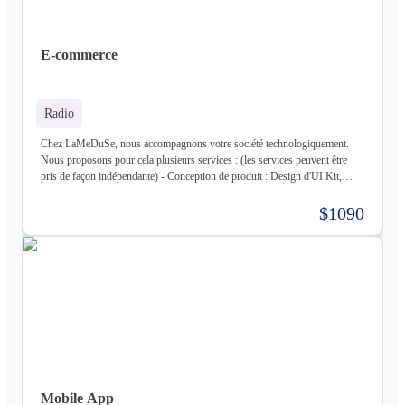
Entreprise), MongoDB, CouchDB, RethinkDB - Cache : ETCD, Redis,
Memcached - Cloud : Kubernetes, OpenStack, OpenShift, ArgoCD,
Cloudflare - Stockage : LongHorn, MinIO, Harbor - Infrastructure :
E-commerce
Proxmox ve, Terraform, Zabbix, Foreman - Tiers : Stripe, PayPal
Radio
Chez LaMeDuSe, nous accompagnons votre société technologiquement.
Nous proposons pour cela plusieurs services : (les services peuvent être
pris de façon indépendante) - Conception de produit : Design d'UI Kit,
Conception des fonctionnalités, Maquette - Développement de produit :
Développement complet de votre produit, Architecture Cloud, Architecture
$1090
Logiciel - Hébergement de votre produit : Hébergement de votre
infrastructure + gestion de celle-ci (= nous déployons votre produit pour
vous sur une infrastructure que nous mettons en place pour vous) - Gestion
d'infrastructure : Nous gérons votre infrastructure pour vous Les
technologies avec lesquels nous travaillons (liste non exhaustive) : -
Frontend : React, React Native, Next - Backend : NodeJS (express),
Golang, Elixir + Elixir Phoenix, RUST - Web 3.0 : Solidity, Cosmos - Base
de données : Postgres, Mysql, MariaDB, Cassandra (+ DataStax Server
Entreprise), MongoDB, CouchDB, RethinkDB - Cache : ETCD, Redis,
Memcached - Cloud : Kubernetes, OpenStack, OpenShift, ArgoCD,
Cloudflare - Stockage : LongHorn, MinIO, Harbor - Infrastructure :
Mobile App
Proxmox ve, Terraform, Zabbix, Foreman - Tiers : Stripe, PayPal