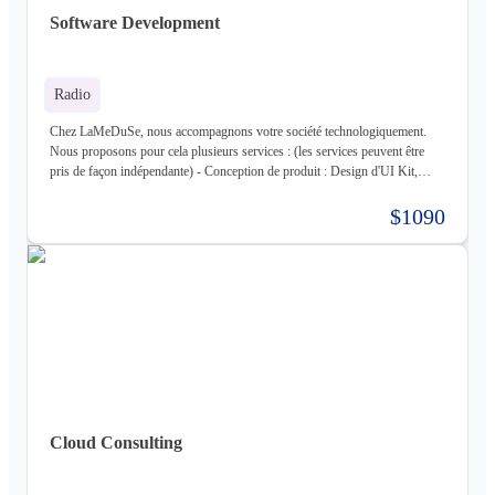
Cloudflare - Stockage : LongHorn, MinIO, Harbor - Infrastructure :
Software Development
Proxmox ve, Terraform, Zabbix, Foreman - Tiers : Stripe, PayPal
Radio
Chez LaMeDuSe, nous accompagnons votre société technologiquement.
Nous proposons pour cela plusieurs services : (les services peuvent être
pris de façon indépendante) - Conception de produit : Design d'UI Kit,
Conception des fonctionnalités, Maquette - Développement de produit :
Développement complet de votre produit, Architecture Cloud, Architecture
$1090
Logiciel - Hébergement de votre produit : Hébergement de votre
infrastructure + gestion de celle-ci (= nous déployons votre produit pour
vous sur une infrastructure que nous mettons en place pour vous) - Gestion
d'infrastructure : Nous gérons votre infrastructure pour vous Les
technologies avec lesquels nous travaillons (liste non exhaustive) : -
Frontend : React, React Native, Next - Backend : NodeJS (express),
Golang, Elixir + Elixir Phoenix, RUST - Web 3.0 : Solidity, Cosmos - Base
de données : Postgres, Mysql, MariaDB, Cassandra (+ DataStax Server
Entreprise), MongoDB, CouchDB, RethinkDB - Cache : ETCD, Redis,
Memcached - Cloud : Kubernetes, OpenStack, OpenShift, ArgoCD,
Cloudflare - Stockage : LongHorn, MinIO, Harbor - Infrastructure :
Cloud Consulting
Proxmox ve, Terraform, Zabbix, Foreman - Tiers : Stripe, PayPal