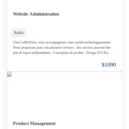
Entreprise), MongoDB, CouchDB, RethinkDB - Cache : ETCD, Redis,
Memcached - Cloud : Kubernetes, OpenStack, OpenShift, ArgoCD,
Cloudflare - Stockage : LongHorn, MinIO, Harbor - Infrastructure :
Website Administration
Proxmox ve, Terraform, Zabbix, Foreman - Tiers : Stripe, PayPal
Radio
Chez LaMeDuSe, nous accompagnons votre société technologiquement.
Nous proposons pour cela plusieurs services : (les services peuvent être
pris de façon indépendante) - Conception de produit : Design d'UI Kit,
Conception des fonctionnalités, Maquette - Développement de produit :
Développement complet de votre produit, Architecture Cloud, Architecture
$1090
Logiciel - Hébergement de votre produit : Hébergement de votre
infrastructure + gestion de celle-ci (= nous déployons votre produit pour
vous sur une infrastructure que nous mettons en place pour vous) - Gestion
d'infrastructure : Nous gérons votre infrastructure pour vous Les
technologies avec lesquels nous travaillons (liste non exhaustive) : -
Frontend : React, React Native, Next - Backend : NodeJS (express),
Golang, Elixir + Elixir Phoenix, RUST - Web 3.0 : Solidity, Cosmos - Base
de données : Postgres, Mysql, MariaDB, Cassandra (+ DataStax Server
Entreprise), MongoDB, CouchDB, RethinkDB - Cache : ETCD, Redis,
Memcached - Cloud : Kubernetes, OpenStack, OpenShift, ArgoCD,
Cloudflare - Stockage : LongHorn, MinIO, Harbor - Infrastructure :
Product Management
Proxmox ve, Terraform, Zabbix, Foreman - Tiers : Stripe, PayPal