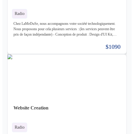
Radio
Chez LaMeDuSe, nous accompagnons votre société technologiquement.
Nous proposons pour cela plusieurs services : (les services peuvent être
pris de façon indépendante) - Conception de produit : Design d'UI Kit,
Conception des fonctionnalités, Maquette - Développement de produit :
Développement complet de votre produit, Architecture Cloud, Architecture
$1090
Logiciel - Hébergement de votre produit : Hébergement de votre
infrastructure + gestion de celle-ci (= nous déployons votre produit pour
vous sur une infrastructure que nous mettons en place pour vous) - Gestion
d'infrastructure : Nous gérons votre infrastructure pour vous Les
technologies avec lesquels nous travaillons (liste non exhaustive) : -
Frontend : React, React Native, Next - Backend : NodeJS (express),
Golang, Elixir + Elixir Phoenix, RUST - Web 3.0 : Solidity, Cosmos - Base
de données : Postgres, Mysql, MariaDB, Cassandra (+ DataStax Server
Entreprise), MongoDB, CouchDB, RethinkDB - Cache : ETCD, Redis,
Memcached - Cloud : Kubernetes, OpenStack, OpenShift, ArgoCD,
Cloudflare - Stockage : LongHorn, MinIO, Harbor - Infrastructure :
Website Creation
Proxmox ve, Terraform, Zabbix, Foreman - Tiers : Stripe, PayPal
Radio