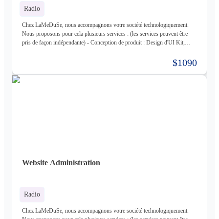
Radio
Chez LaMeDuSe, nous accompagnons votre société technologiquement.
Nous proposons pour cela plusieurs services : (les services peuvent être
pris de façon indépendante) - Conception de produit : Design d'UI Kit,
Conception des fonctionnalités, Maquette - Développement de produit :
Développement complet de votre produit, Architecture Cloud, Architecture
$1090
Logiciel - Hébergement de votre produit : Hébergement de votre
infrastructure + gestion de celle-ci (= nous déployons votre produit pour
vous sur une infrastructure que nous mettons en place pour vous) - Gestion
d'infrastructure : Nous gérons votre infrastructure pour vous Les
technologies avec lesquels nous travaillons (liste non exhaustive) : -
Frontend : React, React Native, Next - Backend : NodeJS (express),
Golang, Elixir + Elixir Phoenix, RUST - Web 3.0 : Solidity, Cosmos - Base
de données : Postgres, Mysql, MariaDB, Cassandra (+ DataStax Server
Entreprise), MongoDB, CouchDB, RethinkDB - Cache : ETCD, Redis,
Memcached - Cloud : Kubernetes, OpenStack, OpenShift, ArgoCD,
Cloudflare - Stockage : LongHorn, MinIO, Harbor - Infrastructure :
Website Administration
Proxmox ve, Terraform, Zabbix, Foreman - Tiers : Stripe, PayPal
Radio
Chez LaMeDuSe, nous accompagnons votre société technologiquement.