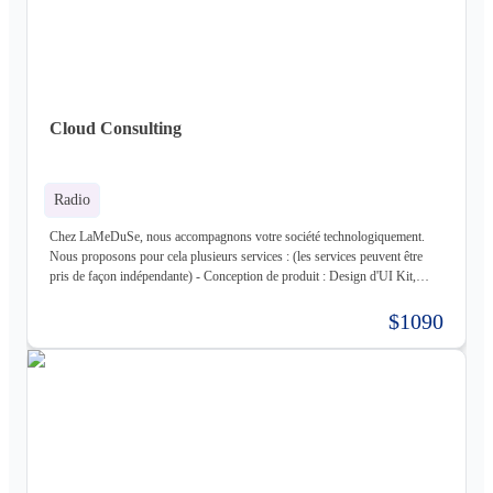
Frontend : React, React Native, Next - Backend : NodeJS (express),
Golang, Elixir + Elixir Phoenix, RUST - Web 3.0 : Solidity, Cosmos - Base
de données : Postgres, Mysql, MariaDB, Cassandra (+ DataStax Server
Entreprise), MongoDB, CouchDB, RethinkDB - Cache : ETCD, Redis,
Memcached - Cloud : Kubernetes, OpenStack, OpenShift, ArgoCD,
Cloudflare - Stockage : LongHorn, MinIO, Harbor - Infrastructure :
Cloud Consulting
Proxmox ve, Terraform, Zabbix, Foreman - Tiers : Stripe, PayPal
Radio
Chez LaMeDuSe, nous accompagnons votre société technologiquement.
Nous proposons pour cela plusieurs services : (les services peuvent être
pris de façon indépendante) - Conception de produit : Design d'UI Kit,
Conception des fonctionnalités, Maquette - Développement de produit :
Développement complet de votre produit, Architecture Cloud, Architecture
$1090
Logiciel - Hébergement de votre produit : Hébergement de votre
infrastructure + gestion de celle-ci (= nous déployons votre produit pour
vous sur une infrastructure que nous mettons en place pour vous) - Gestion
d'infrastructure : Nous gérons votre infrastructure pour vous Les
technologies avec lesquels nous travaillons (liste non exhaustive) : -
Frontend : React, React Native, Next - Backend : NodeJS (express),
Golang, Elixir + Elixir Phoenix, RUST - Web 3.0 : Solidity, Cosmos - Base
de données : Postgres, Mysql, MariaDB, Cassandra (+ DataStax Server