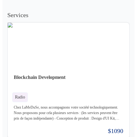
Services
Blockchain Development
Radio
Chez LaMeDuSe, nous accompagnons votre société technologiquement.
Nous proposons pour cela plusieurs services : (les services peuvent être
pris de façon indépendante) - Conception de produit : Design d'UI Kit,
Conception des fonctionnalités, Maquette - Développement de produit :
Développement complet de votre produit, Architecture Cloud, Architecture
$1090
Logiciel - Hébergement de votre produit : Hébergement de votre