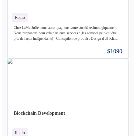
Radio
Chez LaMeDuSe, nous accompagnons votre société technologiquement.
Nous proposons pour cela plusieurs services : (les services peuvent être
pris de façon indépendante) - Conception de produit : Design d'UI Kit,
Conception des fonctionnalités, Maquette - Développement de produit :
Développement complet de votre produit, Architecture Cloud, Architecture
$1090
Logiciel - Hébergement de votre produit : Hébergement de votre
infrastructure + gestion de celle-ci (= nous déployons votre produit pour
vous sur une infrastructure que nous mettons en place pour vous) - Gestion
d'infrastructure : Nous gérons votre infrastructure pour vous Les
technologies avec lesquels nous travaillons (liste non exhaustive) : -
Frontend : React, React Native, Next - Backend : NodeJS (express),
Golang, Elixir + Elixir Phoenix, RUST - Web 3.0 : Solidity, Cosmos - Base
de données : Postgres, Mysql, MariaDB, Cassandra (+ DataStax Server
Entreprise), MongoDB, CouchDB, RethinkDB - Cache : ETCD, Redis,
Memcached - Cloud : Kubernetes, OpenStack, OpenShift, ArgoCD,
Cloudflare - Stockage : LongHorn, MinIO, Harbor - Infrastructure :
Blockchain Development
Proxmox ve, Terraform, Zabbix, Foreman - Tiers : Stripe, PayPal
Radio