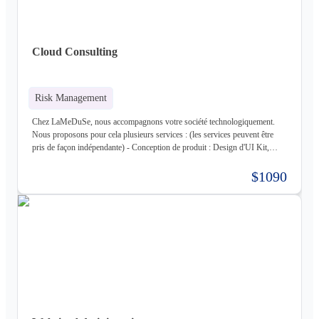
de données : Postgres, Mysql, MariaDB, Cassandra (+ DataStax Server
Entreprise), MongoDB, CouchDB, RethinkDB - Cache : ETCD, Redis,
Memcached - Cloud : Kubernetes, OpenStack, OpenShift, ArgoCD,
Cloudflare - Stockage : LongHorn, MinIO, Harbor - Infrastructure :
Cloud Consulting
Proxmox ve, Terraform, Zabbix, Foreman - Tiers : Stripe, PayPal
Risk Management
Chez LaMeDuSe, nous accompagnons votre société technologiquement.
Nous proposons pour cela plusieurs services : (les services peuvent être
pris de façon indépendante) - Conception de produit : Design d'UI Kit,
Conception des fonctionnalités, Maquette - Développement de produit :
Développement complet de votre produit, Architecture Cloud, Architecture
$1090
Logiciel - Hébergement de votre produit : Hébergement de votre
infrastructure + gestion de celle-ci (= nous déployons votre produit pour
vous sur une infrastructure que nous mettons en place pour vous) - Gestion
d'infrastructure : Nous gérons votre infrastructure pour vous Les
technologies avec lesquels nous travaillons (liste non exhaustive) : -
Frontend : React, React Native, Next - Backend : NodeJS (express),
Golang, Elixir + Elixir Phoenix, RUST - Web 3.0 : Solidity, Cosmos - Base
de données : Postgres, Mysql, MariaDB, Cassandra (+ DataStax Server
Entreprise), MongoDB, CouchDB, RethinkDB - Cache : ETCD, Redis,
Memcached - Cloud : Kubernetes, OpenStack, OpenShift, ArgoCD,
Cloudflare - Stockage : LongHorn, MinIO, Harbor - Infrastructure :