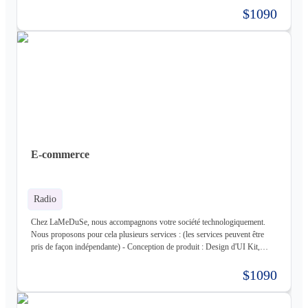
Développement complet de votre produit, Architecture Cloud, Architecture
$1090
Logiciel - Hébergement de votre produit : Hébergement de votre
infrastructure + gestion de celle-ci (= nous déployons votre produit pour
vous sur une infrastructure que nous mettons en place pour vous) - Gestion
d'infrastructure : Nous gérons votre infrastructure pour vous Les
technologies avec lesquels nous travaillons (liste non exhaustive) : -
Frontend : React, React Native, Next - Backend : NodeJS (express),
Golang, Elixir + Elixir Phoenix, RUST - Web 3.0 : Solidity, Cosmos - Base
de données : Postgres, Mysql, MariaDB, Cassandra (+ DataStax Server
Entreprise), MongoDB, CouchDB, RethinkDB - Cache : ETCD, Redis,
Memcached - Cloud : Kubernetes, OpenStack, OpenShift, ArgoCD,
Cloudflare - Stockage : LongHorn, MinIO, Harbor - Infrastructure :
E-commerce
Proxmox ve, Terraform, Zabbix, Foreman - Tiers : Stripe, PayPal
Radio
Chez LaMeDuSe, nous accompagnons votre société technologiquement.
Nous proposons pour cela plusieurs services : (les services peuvent être
pris de façon indépendante) - Conception de produit : Design d'UI Kit,
Conception des fonctionnalités, Maquette - Développement de produit :
Développement complet de votre produit, Architecture Cloud, Architecture
$1090
Logiciel - Hébergement de votre produit : Hébergement de votre
infrastructure + gestion de celle-ci (= nous déployons votre produit pour