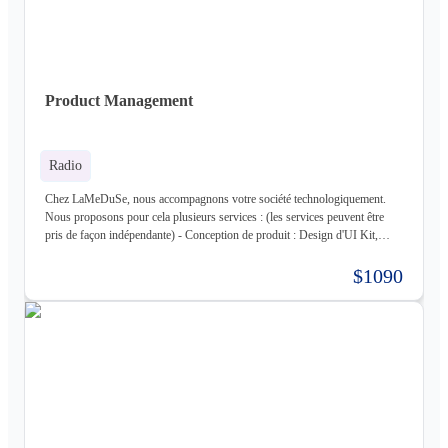
Golang, Elixir + Elixir Phoenix, RUST - Web 3.0 : Solidity, Cosmos - Base
de données : Postgres, Mysql, MariaDB, Cassandra (+ DataStax Server
Entreprise), MongoDB, CouchDB, RethinkDB - Cache : ETCD, Redis,
Memcached - Cloud : Kubernetes, OpenStack, OpenShift, ArgoCD,
Cloudflare - Stockage : LongHorn, MinIO, Harbor - Infrastructure :
Product Management
Proxmox ve, Terraform, Zabbix, Foreman - Tiers : Stripe, PayPal
Radio
Chez LaMeDuSe, nous accompagnons votre société technologiquement.
Nous proposons pour cela plusieurs services : (les services peuvent être
pris de façon indépendante) - Conception de produit : Design d'UI Kit,
Conception des fonctionnalités, Maquette - Développement de produit :
Développement complet de votre produit, Architecture Cloud, Architecture
$1090
Logiciel - Hébergement de votre produit : Hébergement de votre
infrastructure + gestion de celle-ci (= nous déployons votre produit pour
vous sur une infrastructure que nous mettons en place pour vous) - Gestion
d'infrastructure : Nous gérons votre infrastructure pour vous Les
technologies avec lesquels nous travaillons (liste non exhaustive) : -
Frontend : React, React Native, Next - Backend : NodeJS (express),
Golang, Elixir + Elixir Phoenix, RUST - Web 3.0 : Solidity, Cosmos - Base
de données : Postgres, Mysql, MariaDB, Cassandra (+ DataStax Server
Entreprise), MongoDB, CouchDB, RethinkDB - Cache : ETCD, Redis,