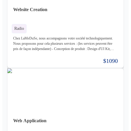
Memcached - Cloud : Kubernetes, OpenStack, OpenShift, ArgoCD,
Cloudflare - Stockage : LongHorn, MinIO, Harbor - Infrastructure :
Website Creation
Proxmox ve, Terraform, Zabbix, Foreman - Tiers : Stripe, PayPal
Radio
Chez LaMeDuSe, nous accompagnons votre société technologiquement.
Nous proposons pour cela plusieurs services : (les services peuvent être
pris de façon indépendante) - Conception de produit : Design d'UI Kit,
Conception des fonctionnalités, Maquette - Développement de produit :
Développement complet de votre produit, Architecture Cloud, Architecture
$1090
Logiciel - Hébergement de votre produit : Hébergement de votre
infrastructure + gestion de celle-ci (= nous déployons votre produit pour
vous sur une infrastructure que nous mettons en place pour vous) - Gestion
d'infrastructure : Nous gérons votre infrastructure pour vous Les
technologies avec lesquels nous travaillons (liste non exhaustive) : -
Frontend : React, React Native, Next - Backend : NodeJS (express),
Golang, Elixir + Elixir Phoenix, RUST - Web 3.0 : Solidity, Cosmos - Base
de données : Postgres, Mysql, MariaDB, Cassandra (+ DataStax Server
Entreprise), MongoDB, CouchDB, RethinkDB - Cache : ETCD, Redis,
Memcached - Cloud : Kubernetes, OpenStack, OpenShift, ArgoCD,
Cloudflare - Stockage : LongHorn, MinIO, Harbor - Infrastructure :
Web Application
Proxmox ve, Terraform, Zabbix, Foreman - Tiers : Stripe, PayPal