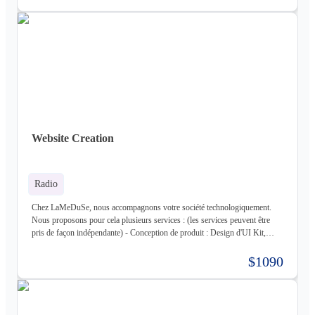
Logiciel - Hébergement de votre produit : Hébergement de votre
infrastructure + gestion de celle-ci (= nous déployons votre produit pour
vous sur une infrastructure que nous mettons en place pour vous) - Gestion
d'infrastructure : Nous gérons votre infrastructure pour vous Les
technologies avec lesquels nous travaillons (liste non exhaustive) : -
Frontend : React, React Native, Next - Backend : NodeJS (express),
Golang, Elixir + Elixir Phoenix, RUST - Web 3.0 : Solidity, Cosmos - Base
de données : Postgres, Mysql, MariaDB, Cassandra (+ DataStax Server
Entreprise), MongoDB, CouchDB, RethinkDB - Cache : ETCD, Redis,
Memcached - Cloud : Kubernetes, OpenStack, OpenShift, ArgoCD,
Cloudflare - Stockage : LongHorn, MinIO, Harbor - Infrastructure :
Website Creation
Proxmox ve, Terraform, Zabbix, Foreman - Tiers : Stripe, PayPal
Radio
Chez LaMeDuSe, nous accompagnons votre société technologiquement.
Nous proposons pour cela plusieurs services : (les services peuvent être
pris de façon indépendante) - Conception de produit : Design d'UI Kit,
Conception des fonctionnalités, Maquette - Développement de produit :
Développement complet de votre produit, Architecture Cloud, Architecture
$1090
Logiciel - Hébergement de votre produit : Hébergement de votre
infrastructure + gestion de celle-ci (= nous déployons votre produit pour
vous sur une infrastructure que nous mettons en place pour vous) - Gestion
d'infrastructure : Nous gérons votre infrastructure pour vous Les