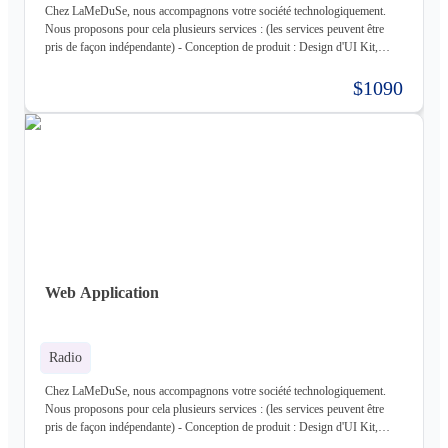
Chez LaMeDuSe, nous accompagnons votre société technologiquement.
Nous proposons pour cela plusieurs services : (les services peuvent être
pris de façon indépendante) - Conception de produit : Design d'UI Kit,
Conception des fonctionnalités, Maquette - Développement de produit :
Développement complet de votre produit, Architecture Cloud, Architecture
$1090
Logiciel - Hébergement de votre produit : Hébergement de votre
infrastructure + gestion de celle-ci (= nous déployons votre produit pour
vous sur une infrastructure que nous mettons en place pour vous) - Gestion
d'infrastructure : Nous gérons votre infrastructure pour vous Les
technologies avec lesquels nous travaillons (liste non exhaustive) : -
Frontend : React, React Native, Next - Backend : NodeJS (express),
Golang, Elixir + Elixir Phoenix, RUST - Web 3.0 : Solidity, Cosmos - Base
de données : Postgres, Mysql, MariaDB, Cassandra (+ DataStax Server
Entreprise), MongoDB, CouchDB, RethinkDB - Cache : ETCD, Redis,
Memcached - Cloud : Kubernetes, OpenStack, OpenShift, ArgoCD,
Cloudflare - Stockage : LongHorn, MinIO, Harbor - Infrastructure :
Web Application
Proxmox ve, Terraform, Zabbix, Foreman - Tiers : Stripe, PayPal
Radio
Chez LaMeDuSe, nous accompagnons votre société technologiquement.
Nous proposons pour cela plusieurs services : (les services peuvent être
pris de façon indépendante) - Conception de produit : Design d'UI Kit,
Conception des fonctionnalités, Maquette - Développement de produit :