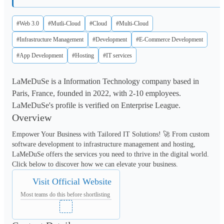
#Web 3.0
#Mutli-Cloud
#Cloud
#Multi-Cloud
#Infrastructure Management
#Development
#E-Commerce Development
#App Development
#Hosting
#IT services
LaMeDuSe is a Information Technology company based in
Paris, France, founded in 2022, with 2-10 employees.
LaMeDuSe's profile is verified on Enterprise League.
Overview
Empower Your Business with Tailored IT Solutions! 🚀 From custom 
software development to infrastructure management and hosting, 
LaMeDuSe offers the services you need to thrive in the digital world. 
Click below to discover how we can elevate your business.
Visit Official Website
Most teams do this before shortlisting