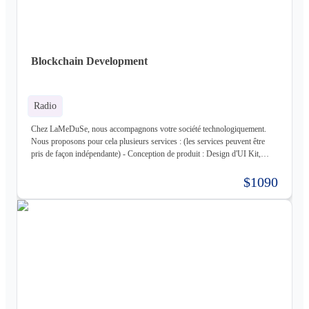
Golang, Elixir + Elixir Phoenix, RUST - Web 3.0 : Solidity, Cosmos - Base
de données : Postgres, Mysql, MariaDB, Cassandra (+ DataStax Server
Entreprise), MongoDB, CouchDB, RethinkDB - Cache : ETCD, Redis,
Memcached - Cloud : Kubernetes, OpenStack, OpenShift, ArgoCD,
Cloudflare - Stockage : LongHorn, MinIO, Harbor - Infrastructure :
Blockchain Development
Proxmox ve, Terraform, Zabbix, Foreman - Tiers : Stripe, PayPal
Radio
Chez LaMeDuSe, nous accompagnons votre société technologiquement.
Nous proposons pour cela plusieurs services : (les services peuvent être
pris de façon indépendante) - Conception de produit : Design d'UI Kit,
Conception des fonctionnalités, Maquette - Développement de produit :
Développement complet de votre produit, Architecture Cloud, Architecture
$1090
Logiciel - Hébergement de votre produit : Hébergement de votre
infrastructure + gestion de celle-ci (= nous déployons votre produit pour
vous sur une infrastructure que nous mettons en place pour vous) - Gestion
d'infrastructure : Nous gérons votre infrastructure pour vous Les
technologies avec lesquels nous travaillons (liste non exhaustive) : -
Frontend : React, React Native, Next - Backend : NodeJS (express),
Golang, Elixir + Elixir Phoenix, RUST - Web 3.0 : Solidity, Cosmos - Base
de données : Postgres, Mysql, MariaDB, Cassandra (+ DataStax Server
Entreprise), MongoDB, CouchDB, RethinkDB - Cache : ETCD, Redis,
Memcached - Cloud : Kubernetes, OpenStack, OpenShift, ArgoCD,