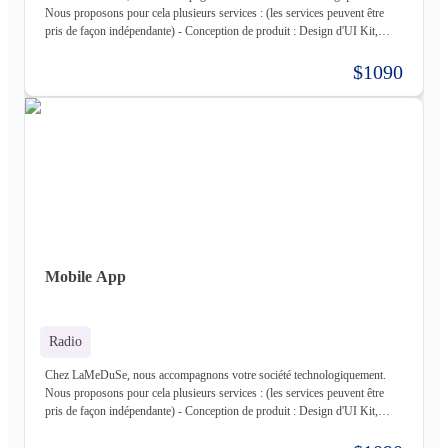
Nous proposons pour cela plusieurs services : (les services peuvent être
pris de façon indépendante) - Conception de produit : Design d'UI Kit,
Conception des fonctionnalités, Maquette - Développement de produit :
Développement complet de votre produit, Architecture Cloud, Architecture
$1090
Logiciel - Hébergement de votre produit : Hébergement de votre
infrastructure + gestion de celle-ci (= nous déployons votre produit pour
vous sur une infrastructure que nous mettons en place pour vous) - Gestion
d'infrastructure : Nous gérons votre infrastructure pour vous Les
technologies avec lesquels nous travaillons (liste non exhaustive) : -
Frontend : React, React Native, Next - Backend : NodeJS (express),
Golang, Elixir + Elixir Phoenix, RUST - Web 3.0 : Solidity, Cosmos - Base
de données : Postgres, Mysql, MariaDB, Cassandra (+ DataStax Server
Entreprise), MongoDB, CouchDB, RethinkDB - Cache : ETCD, Redis,
Memcached - Cloud : Kubernetes, OpenStack, OpenShift, ArgoCD,
Cloudflare - Stockage : LongHorn, MinIO, Harbor - Infrastructure :
Mobile App
Proxmox ve, Terraform, Zabbix, Foreman - Tiers : Stripe, PayPal
Radio
Chez LaMeDuSe, nous accompagnons votre société technologiquement.
Nous proposons pour cela plusieurs services : (les services peuvent être
pris de façon indépendante) - Conception de produit : Design d'UI Kit,
Conception des fonctionnalités, Maquette - Développement de produit :
Développement complet de votre produit, Architecture Cloud, Architecture