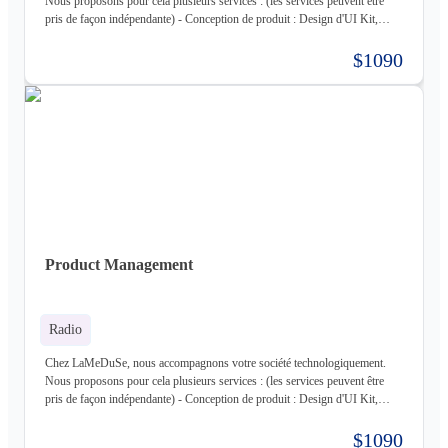
Nous proposons pour cela plusieurs services : (les services peuvent être
pris de façon indépendante) - Conception de produit : Design d'UI Kit,
Conception des fonctionnalités, Maquette - Développement de produit :
Développement complet de votre produit, Architecture Cloud, Architecture
$1090
Logiciel - Hébergement de votre produit : Hébergement de votre
infrastructure + gestion de celle-ci (= nous déployons votre produit pour
vous sur une infrastructure que nous mettons en place pour vous) - Gestion
d'infrastructure : Nous gérons votre infrastructure pour vous Les
technologies avec lesquels nous travaillons (liste non exhaustive) : -
Frontend : React, React Native, Next - Backend : NodeJS (express),
Golang, Elixir + Elixir Phoenix, RUST - Web 3.0 : Solidity, Cosmos - Base
de données : Postgres, Mysql, MariaDB, Cassandra (+ DataStax Server
Entreprise), MongoDB, CouchDB, RethinkDB - Cache : ETCD, Redis,
Memcached - Cloud : Kubernetes, OpenStack, OpenShift, ArgoCD,
Cloudflare - Stockage : LongHorn, MinIO, Harbor - Infrastructure :
Product Management
Proxmox ve, Terraform, Zabbix, Foreman - Tiers : Stripe, PayPal
Radio
Chez LaMeDuSe, nous accompagnons votre société technologiquement.
Nous proposons pour cela plusieurs services : (les services peuvent être
pris de façon indépendante) - Conception de produit : Design d'UI Kit,
Conception des fonctionnalités, Maquette - Développement de produit :
Développement complet de votre produit, Architecture Cloud, Architecture
$1090