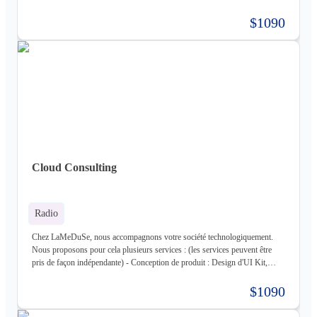
Conception des fonctionnalités, Maquette - Développement de produit :
Développement complet de votre produit, Architecture Cloud, Architecture
$1090
Logiciel - Hébergement de votre produit : Hébergement de votre
infrastructure + gestion de celle-ci (= nous déployons votre produit pour
vous sur une infrastructure que nous mettons en place pour vous) - Gestion
d'infrastructure : Nous gérons votre infrastructure pour vous Les
technologies avec lesquels nous travaillons (liste non exhaustive) : -
Frontend : React, React Native, Next - Backend : NodeJS (express),
Golang, Elixir + Elixir Phoenix, RUST - Web 3.0 : Solidity, Cosmos - Base
de données : Postgres, Mysql, MariaDB, Cassandra (+ DataStax Server
Entreprise), MongoDB, CouchDB, RethinkDB - Cache : ETCD, Redis,
Memcached - Cloud : Kubernetes, OpenStack, OpenShift, ArgoCD,
Cloudflare - Stockage : LongHorn, MinIO, Harbor - Infrastructure :
Cloud Consulting
Proxmox ve, Terraform, Zabbix, Foreman - Tiers : Stripe, PayPal
Radio
Chez LaMeDuSe, nous accompagnons votre société technologiquement.
Nous proposons pour cela plusieurs services : (les services peuvent être
pris de façon indépendante) - Conception de produit : Design d'UI Kit,
Conception des fonctionnalités, Maquette - Développement de produit :
Développement complet de votre produit, Architecture Cloud, Architecture
$1090
Logiciel - Hébergement de votre produit : Hébergement de votre
infrastructure + gestion de celle-ci (= nous déployons votre produit pour