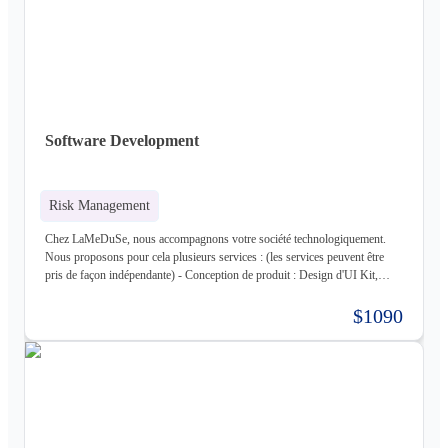
d'infrastructure : Nous gérons votre infrastructure pour vous Les
technologies avec lesquels nous travaillons (liste non exhaustive) : -
Frontend : React, React Native, Next - Backend : NodeJS (express),
Golang, Elixir + Elixir Phoenix, RUST - Web 3.0 : Solidity, Cosmos - Base
de données : Postgres, Mysql, MariaDB, Cassandra (+ DataStax Server
Entreprise), MongoDB, CouchDB, RethinkDB - Cache : ETCD, Redis,
Memcached - Cloud : Kubernetes, OpenStack, OpenShift, ArgoCD,
Cloudflare - Stockage : LongHorn, MinIO, Harbor - Infrastructure :
Software Development
Proxmox ve, Terraform, Zabbix, Foreman - Tiers : Stripe, PayPal
Risk Management
Chez LaMeDuSe, nous accompagnons votre société technologiquement.
Nous proposons pour cela plusieurs services : (les services peuvent être
pris de façon indépendante) - Conception de produit : Design d'UI Kit,
Conception des fonctionnalités, Maquette - Développement de produit :
Développement complet de votre produit, Architecture Cloud, Architecture
$1090
Logiciel - Hébergement de votre produit : Hébergement de votre
infrastructure + gestion de celle-ci (= nous déployons votre produit pour
vous sur une infrastructure que nous mettons en place pour vous) - Gestion
d'infrastructure : Nous gérons votre infrastructure pour vous Les
technologies avec lesquels nous travaillons (liste non exhaustive) : -
Frontend : React, React Native, Next - Backend : NodeJS (express),
Golang, Elixir + Elixir Phoenix, RUST - Web 3.0 : Solidity, Cosmos - Base