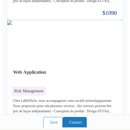
pris de façon indépendante) - Conception de produit : Design d'UI Kit,
Conception des fonctionnalités, Maquette - Développement de produit :
Développement complet de votre produit, Architecture Cloud, Architecture
$1090
Logiciel - Hébergement de votre produit : Hébergement de votre
infrastructure + gestion de celle-ci (= nous déployons votre produit pour
vous sur une infrastructure que nous mettons en place pour vous) - Gestion
d'infrastructure : Nous gérons votre infrastructure pour vous Les
technologies avec lesquels nous travaillons (liste non exhaustive) : -
Frontend : React, React Native, Next - Backend : NodeJS (express),
Golang, Elixir + Elixir Phoenix, RUST - Web 3.0 : Solidity, Cosmos - Base
de données : Postgres, Mysql, MariaDB, Cassandra (+ DataStax Server
Entreprise), MongoDB, CouchDB, RethinkDB - Cache : ETCD, Redis,
Memcached - Cloud : Kubernetes, OpenStack, OpenShift, ArgoCD,
Cloudflare - Stockage : LongHorn, MinIO, Harbor - Infrastructure :
Web Application
Proxmox ve, Terraform, Zabbix, Foreman - Tiers : Stripe, PayPal
Risk Management
Chez LaMeDuSe, nous accompagnons votre société technologiquement.
Nous proposons pour cela plusieurs services : (les services peuvent être
pris de façon indépendante) - Conception de produit : Design d'UI Kit,
Conception des fonctionnalités, Maquette - Développement de produit :
Développement complet de votre produit, Architecture Cloud, Architecture
$1090
Save
Contact
Logiciel - Hébergement de votre produit : Hébergement de votre