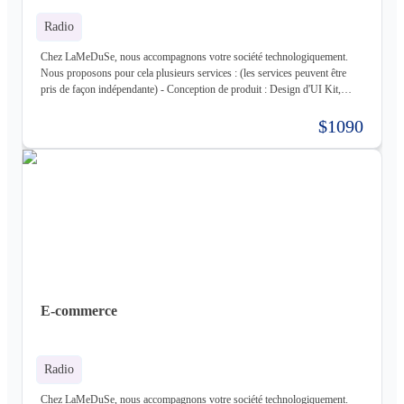
Radio
Chez LaMeDuSe, nous accompagnons votre société technologiquement.
Nous proposons pour cela plusieurs services : (les services peuvent être
pris de façon indépendante) - Conception de produit : Design d'UI Kit,
Conception des fonctionnalités, Maquette - Développement de produit :
Développement complet de votre produit, Architecture Cloud, Architecture
$1090
Logiciel - Hébergement de votre produit : Hébergement de votre
infrastructure + gestion de celle-ci (= nous déployons votre produit pour
vous sur une infrastructure que nous mettons en place pour vous) - Gestion
d'infrastructure : Nous gérons votre infrastructure pour vous Les
technologies avec lesquels nous travaillons (liste non exhaustive) : -
Frontend : React, React Native, Next - Backend : NodeJS (express),
Golang, Elixir + Elixir Phoenix, RUST - Web 3.0 : Solidity, Cosmos - Base
de données : Postgres, Mysql, MariaDB, Cassandra (+ DataStax Server
Entreprise), MongoDB, CouchDB, RethinkDB - Cache : ETCD, Redis,
Memcached - Cloud : Kubernetes, OpenStack, OpenShift, ArgoCD,
Cloudflare - Stockage : LongHorn, MinIO, Harbor - Infrastructure :
E-commerce
Proxmox ve, Terraform, Zabbix, Foreman - Tiers : Stripe, PayPal
Radio
Chez LaMeDuSe, nous accompagnons votre société technologiquement.