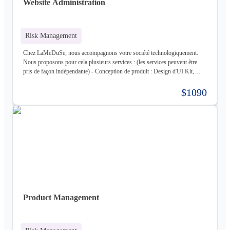
Website Administration
Proxmox ve, Terraform, Zabbix, Foreman - Tiers : Stripe, PayPal
Risk Management
Chez LaMeDuSe, nous accompagnons votre société technologiquement.
Nous proposons pour cela plusieurs services : (les services peuvent être
pris de façon indépendante) - Conception de produit : Design d'UI Kit,
Conception des fonctionnalités, Maquette - Développement de produit :
Développement complet de votre produit, Architecture Cloud, Architecture
$1090
Logiciel - Hébergement de votre produit : Hébergement de votre
infrastructure + gestion de celle-ci (= nous déployons votre produit pour
vous sur une infrastructure que nous mettons en place pour vous) - Gestion
d'infrastructure : Nous gérons votre infrastructure pour vous Les
technologies avec lesquels nous travaillons (liste non exhaustive) : -
Frontend : React, React Native, Next - Backend : NodeJS (express),
Golang, Elixir + Elixir Phoenix, RUST - Web 3.0 : Solidity, Cosmos - Base
de données : Postgres, Mysql, MariaDB, Cassandra (+ DataStax Server
Entreprise), MongoDB, CouchDB, RethinkDB - Cache : ETCD, Redis,
Memcached - Cloud : Kubernetes, OpenStack, OpenShift, ArgoCD,
Cloudflare - Stockage : LongHorn, MinIO, Harbor - Infrastructure :
Product Management
Proxmox ve, Terraform, Zabbix, Foreman - Tiers : Stripe, PayPal