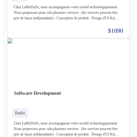
Chez LaMeDuSe, nous accompagnons votre société technologiquement.
Nous proposons pour cela plusieurs services : (les services peuvent être
pris de façon indépendante) - Conception de produit : Design d'UI Kit,
Conception des fonctionnalités, Maquette - Développement de produit :
Développement complet de votre produit, Architecture Cloud, Architecture
$1090
Logiciel - Hébergement de votre produit : Hébergement de votre
infrastructure + gestion de celle-ci (= nous déployons votre produit pour
vous sur une infrastructure que nous mettons en place pour vous) - Gestion
d'infrastructure : Nous gérons votre infrastructure pour vous Les
technologies avec lesquels nous travaillons (liste non exhaustive) : -
Frontend : React, React Native, Next - Backend : NodeJS (express),
Golang, Elixir + Elixir Phoenix, RUST - Web 3.0 : Solidity, Cosmos - Base
de données : Postgres, Mysql, MariaDB, Cassandra (+ DataStax Server
Entreprise), MongoDB, CouchDB, RethinkDB - Cache : ETCD, Redis,
Memcached - Cloud : Kubernetes, OpenStack, OpenShift, ArgoCD,
Cloudflare - Stockage : LongHorn, MinIO, Harbor - Infrastructure :
Software Development
Proxmox ve, Terraform, Zabbix, Foreman - Tiers : Stripe, PayPal
Radio
Chez LaMeDuSe, nous accompagnons votre société technologiquement.
Nous proposons pour cela plusieurs services : (les services peuvent être
pris de façon indépendante) - Conception de produit : Design d'UI Kit,