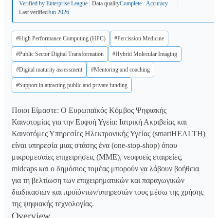
Verified by Enterprise League
Data quality
Complete · Accuracy
Last verified
Jun 2026
#High Performance Computing (HPC)
#Percission Medicine
#Public Sector Digital Transformation
#Hybrid Molecular Imaging
#Digital maturity assessment
#Mentoring and coaching
#Support in attracting public and private funding
Ποιοι Είμαστε: Ο Ευρωπαϊκός Κόμβος Ψηφιακής
Καινοτομίας για την Ευφυή Υγεία: Ιατρική Ακριβείας και
Καινοτόμες Υπηρεσίες Ηλεκτρονικής Υγείας (smartHEALTH)
είναι υπηρεσία μιας στάσης ένα (one-stop-shop) όπου
μικρομεσαίες επιχειρήσεις (ΜΜΕ), νεοφυείς εταιρείες,
midcaps και ο δημόσιος τομέας μπορούν να λάβουν βοήθεια
για τη βελτίωση των επιχειρηματικών και παραγωγικών
διαδικασιών και προϊόντων/υπηρεσιών τους μέσω της χρήσης
της ψηφιακής τεχνολογίας.
Overview