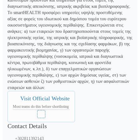
καινοτόμων προϊόντων και υπηρεσιών για στους τομείς της 
διαγνωστικής απεικόνισης, ιατρικής ακριβείας και βιοπληροφορικής. 
Το smartHEALTH προσφέρει υπηρεσίες υψηλής προστιθέμενης 
αξίας σε φορείς του ιδιωτικού και δημόσιου τομέα του ευρύτερου 
οικοσυστήματος υγειονομικής περίθαλψης. Επικεντρώνεται στις 
ανάγκες: α) των εταιρειών που δραστηριοποιούνται στους τομείς της 
ηλεκτρονικής υγείας, της ιατρικής και βιοϊατρικής πληροφορικής, της 
βιοαπεικόνισης, της διάγνωσης και της σχεδίασης φαρμάκων, β) της 
φαρμακευτικής βιομηχανίας, γ) των οργανισμών παροχής 
υγειονομικής περίθαλψης (νοσοκομεία, ιατρικά και διαγνωστικά 
κέντρα, πρωτοβάθμια περίθαλψη, κοινωνική και φροντίδα 
ηλικιωμένων, κ.λπ.), δ) των επαγγελματικών οργανώσεων 
υγειονομικής περίθαλψης, ε) των αρχών δημόσιας υγείας, στ) των 
ενώσεων ασθενών ζ) των ρυθμιστικών αρχών, η) των ασφαλιστικών 
εταιρειών και άλλων.
Visit Official Website
Most teams do this before shortlisting
Contact Details
+302811392143