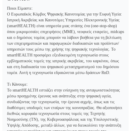
Ποιοι Είμαστε:

Ο Ευρωπαϊκός Κόμβος Ψηφιακής Καινοτομίας για την Ευφυή Υγεία: 
Ιατρική Ακριβείας και Καινοτόμες Υπηρεσίες Ηλεκτρονικής Υγείας 
(smartHEALTH) είναι υπηρεσία μιας στάσης ένα (one-stop-shop) 
όπου μικρομεσαίες επιχειρήσεις (ΜΜΕ), νεοφυείς εταιρείες, midcaps 
και ο δημόσιος τομέας μπορούν να λάβουν βοήθεια για τη βελτίωση 
των επιχειρηματικών και παραγωγικών διαδικασιών και προϊόντων/
υπηρεσιών τους μέσω της χρήσης της ψηφιακής τεχνολογίας. Το 
smartHEALTH προσφέρει εξειδικευμένη τεχνογνωσία στους 
εμβληματικούς τομείς της ιατρικής ακριβείας, του καρκίνου, όπως 
και στη διαδικασία του ψηφιακού μετασχηματισμού του δημόσιου 
τομέα. Αυτή η τεχνογνωσία εδραιώνεται μέσω δράσεων RnD.

Τι Κάνουμε:

Το smartHEALTH εστιάζει στην ενίσχυση της ανταγωνιστικότητας 
μέσω προηγμένης έρευνας και ανάπτυξης στην ψηφιακή υγεία, 
συνδυάζοντας την τεχνογνωσία, την έρευνα αιχμής, όπως και τις 
διαθέσιμες υποδομές των εταίρων της κοινοπραξίας. Θα αξιοποιήσει 
διεθνώς κορυφαία τεχνογνωσία στους τομείς της Τεχνητής 
Νοημοσύνης (TN), της Κυβερνοασφάλειας και της Υπολογιστικής 
Υψηλής Απόδοσης, μεταξύ άλλων, για να διευκολύνει την ανάπτυξη 