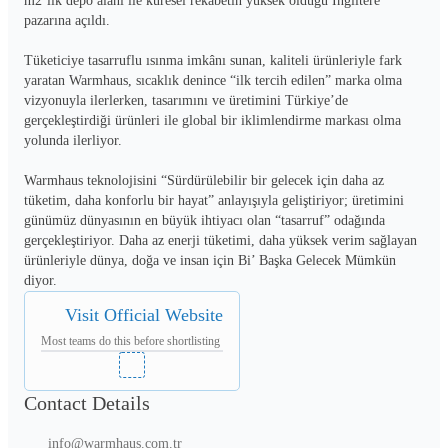
m2’lik depo alanı ile küresel rekabetin yüksek olduğu İngiltere 
pazarına açıldı.

Tüketiciye tasarruflu ısınma imkânı sunan, kaliteli ürünleriyle fark 
yaratan Warmhaus, sıcaklık denince “ilk tercih edilen” marka olma 
vizyonuyla ilerlerken, tasarımını ve üretimini Türkiye’de 
gerçekleştirdiği ürünleri ile global bir iklimlendirme markası olma 
yolunda ilerliyor.

Warmhaus teknolojisini “Sürdürülebilir bir gelecek için daha az 
tüketim, daha konforlu bir hayat” anlayışıyla geliştiriyor; üretimini 
günümüz dünyasının en büyük ihtiyacı olan “tasarruf” odağında 
gerçekleştiriyor. Daha az enerji tüketimi, daha yüksek verim sağlayan 
ürünleriyle dünya, doğa ve insan için Bi’ Başka Gelecek Mümkün 
diyor.
Visit Official Website
Most teams do this before shortlisting
Contact Details
info@warmhaus.com.tr