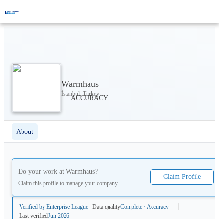
Warmhaus
İstanbul, Turkey
About
Do your work at
Warmhaus
?
Claim Profile
Claim this profile to manage your company.
Verified by Enterprise League
Data quality
Complete · Accuracy
Last verified
Jun 2026