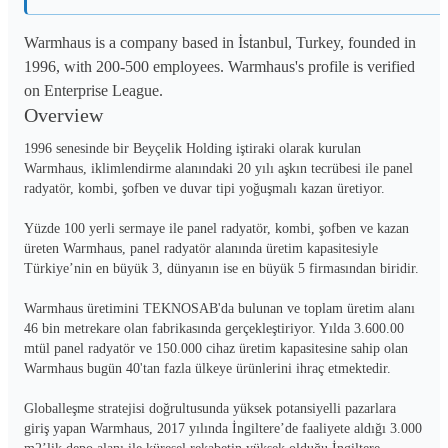
Warmhaus is a company based in İstanbul, Turkey, founded in
1996, with 200-500 employees. Warmhaus's profile is verified
on Enterprise League.
Overview
1996 senesinde bir Beyçelik Holding iştiraki olarak kurulan 
Warmhaus, iklimlendirme alanındaki 20 yılı aşkın tecrübesi ile panel 
radyatör, kombi, şofben ve duvar tipi yoğuşmalı kazan üretiyor.

Yüzde 100 yerli sermaye ile panel radyatör, kombi, şofben ve kazan 
üreten Warmhaus, panel radyatör alanında üretim kapasitesiyle 
Türkiye’nin en büyük 3, dünyanın ise en büyük 5 firmasından biridir.

Warmhaus üretimini TEKNOSAB'da bulunan ve toplam üretim alanı 
46 bin metrekare olan fabrikasında gerçekleştiriyor. Yılda 3.600.00 
mtül panel radyatör ve 150.000 cihaz üretim kapasitesine sahip olan 
Warmhaus bugün 40'tan fazla ülkeye ürünlerini ihraç etmektedir.

Globalleşme stratejisi doğrultusunda yüksek potansiyelli pazarlara 
giriş yapan Warmhaus, 2017 yılında İngiltere’de faaliyete aldığı 3.000 