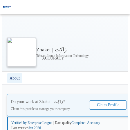
Zhaket | ژاکِت
Tehran, Iran · Information Technology
About
Do your work at
Zhaket | ژاکِت
?
Claim Profile
Claim this profile to manage your company.
Verified by Enterprise League
Data quality
Complete · Accuracy
Last verified
Jan 2026