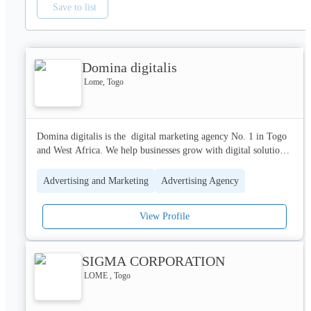
Save to list
Domina digitalis
Lome, Togo
Domina digitalis is the  digital marketing agency No. 1 in Togo 
and West Africa. We help businesses grow with digital solutions. 
We particularly enjoy working with innovative companies in 
Africa. 

Advertising and Marketing
Advertising Agency
OUR ACTIVITIES

View Profile
-Online advertising 

-Community management 

SIGMA CORPORATION
-Graphics 

-Web and mobile development

LOME , Togo
 -Photography

 -Consulting 
